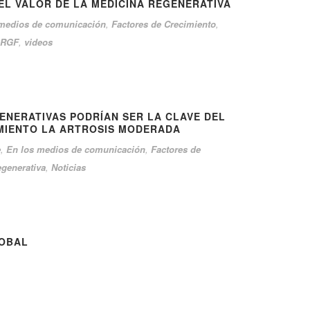
EL VALOR DE LA MEDICINA REGENERATIVA
 medios de comunicación
,
Factores de Crecimiento
,
RGF
,
videos
ENERATIVAS PODRÍAN SER LA CLAVE DEL
MIENTO LA ARTROSIS MODERADA
e
,
En los medios de comunicación
,
Factores de
egenerativa
,
Noticias
LOBAL