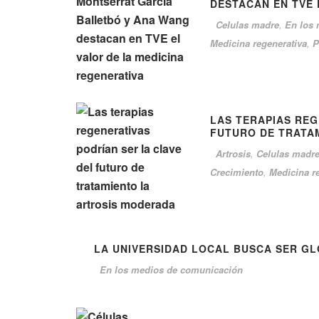
DESTACAN EN TVE 
Celulas madre
,
En los
Medicina regenerativa
,
P
LAS TERAPIAS REG
FUTURO DE TRATA
Artrosis
,
Celulas madr
Crecimiento
,
Medicina r
LA UNIVERSIDAD LOCAL BUSCA SER G
En los medios de comunicación