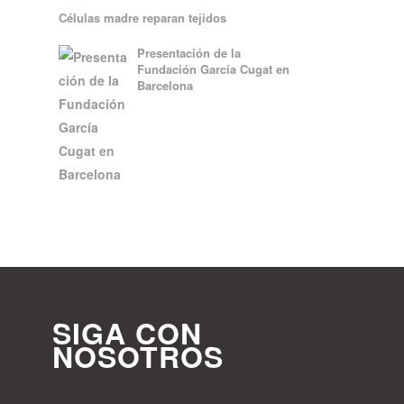
Células madre reparan tejidos
Presentación de la
Fundación García Cugat en
Barcelona
SIGA CON
NOSOTROS