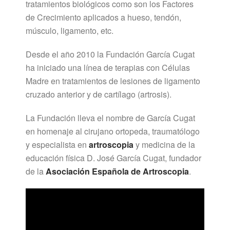
tratamientos biológicos como son los Factores
de Crecimiento aplicados a hueso, tendón,
músculo, ligamento, etc.
Desde el año 2010 la Fundación García Cugat
ha iniciado una línea de terapias con Células
Madre en tratamientos de lesiones de ligamento
cruzado anterior y de cartílago (artrosis).
La Fundación lleva el nombre de García Cugat
en homenaje al cirujano ortopeda, traumatólogo
y especialista en
artroscopia
y
medicina de la
educación física D. José García Cugat, fundador
de la
Asociación Española de Artroscopia
.