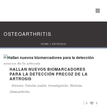
OSTEOARTHRITIS
HOME
/
ARTROSIS
HALLAN NUEVOS BIOMARCADORES
PARA LA DETECCIÓN PRECOZ DE LA
ARTROSIS
Artrosis
,
Celulas madre
,
Investigación
,
Noticias
,
Osteoarthritis
0
0