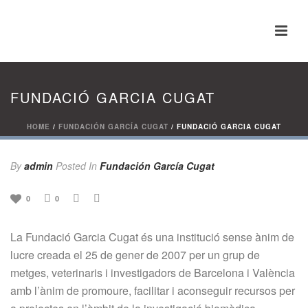
FUNDACIÓ GARCIA CUGAT
HOME
/
FUNDACIÓN GARCÍA CUGAT
/ FUNDACIÓ GARCIA CUGAT
By
admin
Posted
In
Fundación García Cugat
0
0
La Fundació Garcia Cugat és una institució sense ànim de
lucre creada el 25 de gener de 2007 per un grup de
metges, veterinaris i investigadors de Barcelona i València
amb l’ànim de promoure, facilitar i aconseguir recursos per