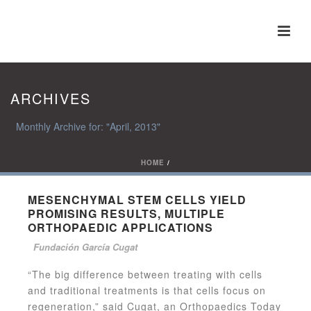
ARCHIVES
Monthly Archive for: "April, 2013"
HOME
/
MESENCHYMAL STEM CELLS YIELD
PROMISING RESULTS, MULTIPLE
ORTHOPAEDIC APPLICATIONS
Fundación García Cugat
“The big difference between treating with cells
and traditional treatments is that cells focus on
regeneration,” said Cugat, an Orthopaedics Today